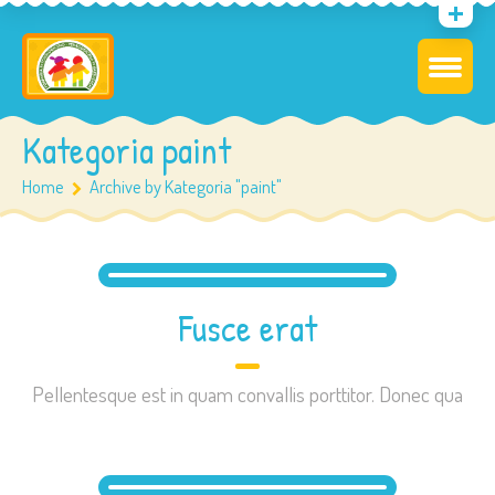
Kategoria paint
Home
Archive by Kategoria "paint"
Fusce erat
Pellentesque est in quam convallis porttitor. Donec qua