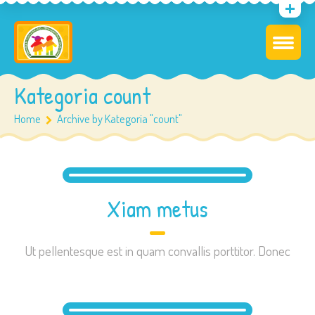
Kategoria count
Home
Archive by Kategoria "count"
Xiam metus
Ut pellentesque est in quam convallis porttitor. Donec